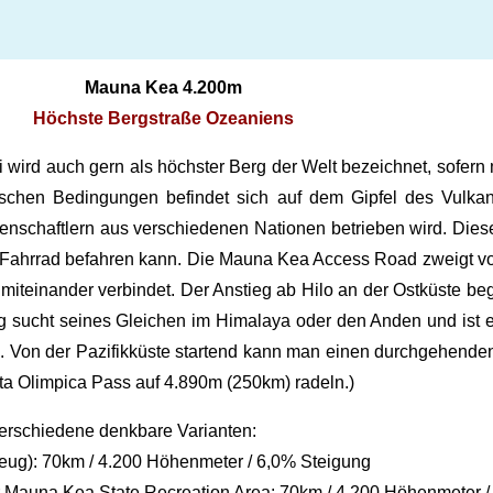
Mauna Kea 4.200m
Höchste Bergstraße Ozeaniens
 wird auch gern als höchster Berg der Welt bezeichnet, sofer
ischen Bedingungen befindet sich auf dem Gipfel des Vulka
nschaftlern aus verschiedenen Nationen betrieben wird. Diese
dem Fahrrad befahren kann. Die Mauna Kea Access Road zweigt 
iteinander verbindet. Der Anstieg ab Hilo an der Ostküste begin
 sucht seines Gleichen im Himalaya oder den Anden und ist ei
on der Pazifikküste startend kann man einen durchgehenden 
a Olimpica Pass auf 4.890m (250km) radeln.)
verschiedene denkbare Varianten:
rzeug): 70km / 4.200 Höhenmeter / 6,0% Steigung
r Mauna Kea State Recreation Area: 70km / 4.200 Höhenmeter /