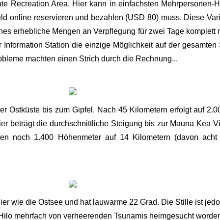
tate Recreation Area. Hier kann in einfachsten Mehrpersonen
eld online reservieren und bezahlen (USD 80) muss. Diese Var
es erhebliche Mengen an Verpflegung für zwei Tage komplett
r Information Station die einzige Möglichkeit auf der gesamte
obleme machten einen Strich durch die Rechnung...
 der Ostküste bis zum Gipfel. Nach 45 Kilometern erfolgt auf 
 beträgt die durchschnittliche Steigung bis zur Mauna Kea Vis
gen noch 1.400 Höhenmeter auf 14 Kilometern (davon acht K
ier wie die Ostsee und hat lauwarme 22 Grad. Die Stille ist jed
t Hilo mehrfach von verheerenden Tsunamis heimgesucht worde