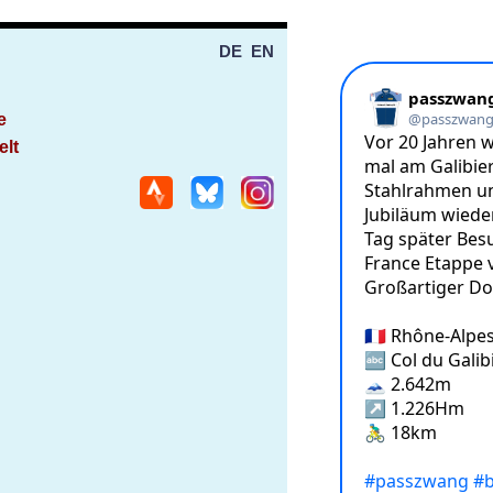
DE
EN
e
elt