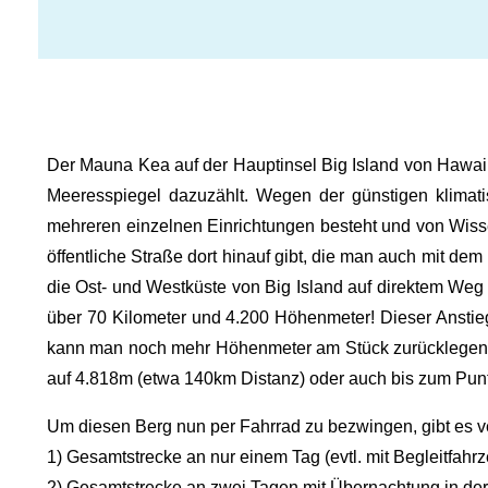
Der Mauna Kea auf der Hauptinsel Big Island von Hawaii
Meeresspiegel dazuzählt. Wegen der günstigen klimat
mehreren einzelnen Einrichtungen besteht und von Wisse
öffentliche Straße dort hinauf gibt, die man auch mit 
die Ost- und Westküste von Big Island auf direktem Weg m
über 70 Kilometer und 4.200 Höhenmeter! Dieser Anstieg
kann man noch mehr Höhenmeter am Stück zurücklegen. V
auf 4.818m (etwa 140km Distanz) oder auch bis zum Punt
Um diesen Berg nun per Fahrrad zu bezwingen, gibt es 
1) Gesamtstrecke an nur einem Tag (evtl. mit Begleitfah
2) Gesamtstrecke an zwei Tagen mit Übernachtung in de