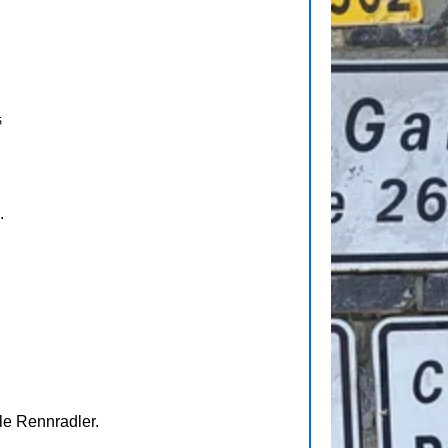
.
e Rennradler.