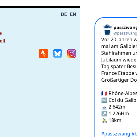
DE
EN
e
elt