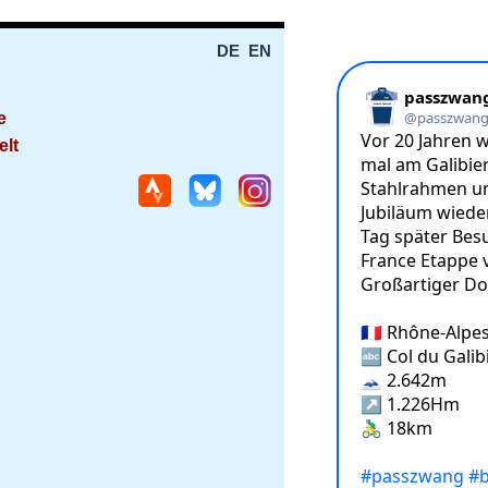
DE
EN
e
elt