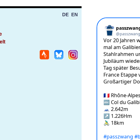
DE
EN
e
elt