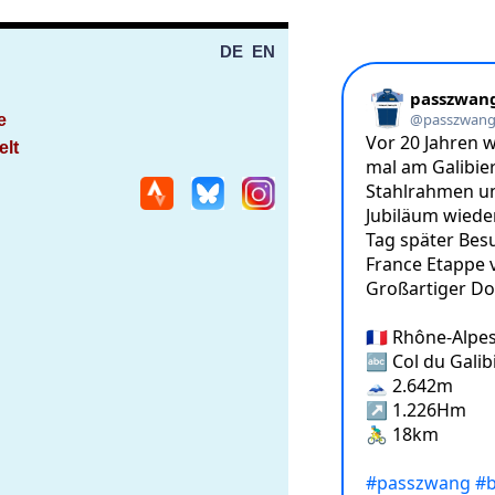
DE
EN
e
elt