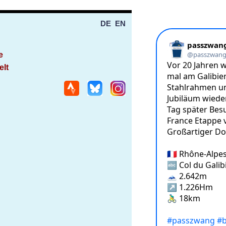
DE
EN
e
elt