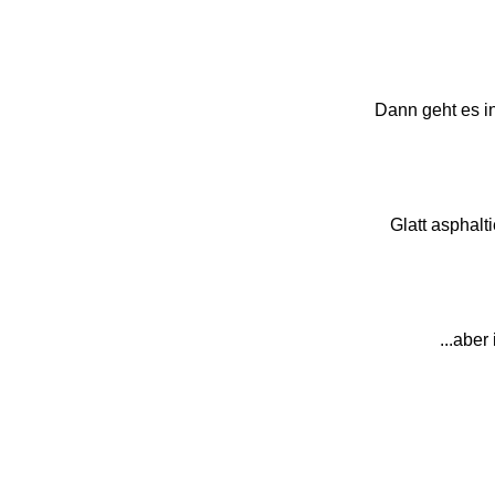
Dann geht es i
Glatt asphalt
...aber