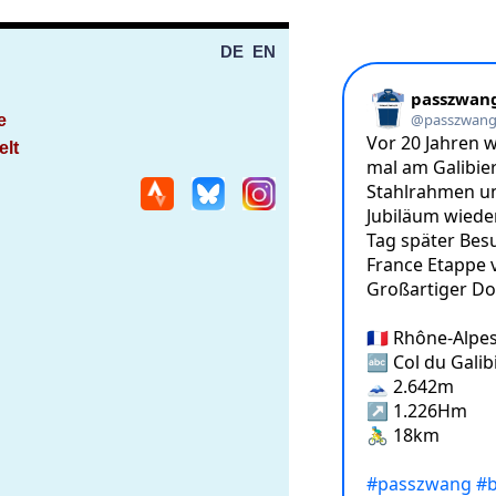
DE
EN
e
elt