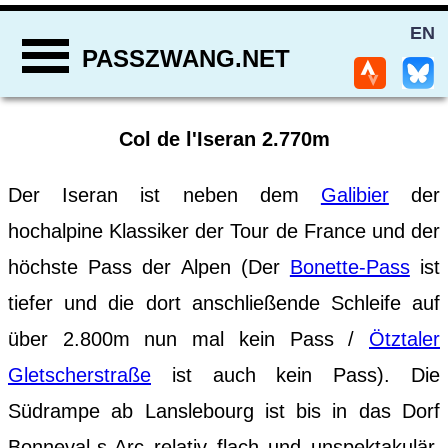
EN
PASSZWANG.NET
Col de l'Iseran 2.770m
Der Iseran ist neben dem
Galibier
der
hochalpine Klassiker der Tour de France und der
höchste Pass der Alpen (Der
Bonette-Pass
ist
tiefer und die dort anschließende Schleife auf
über 2.800m nun mal kein Pass /
Ötztaler
Gletscherstraße
ist auch kein Pass). Die
Südrampe ab Lanslebourg ist bis in das Dorf
Bonneval-s-Arc relativ flach und unspektakulär,